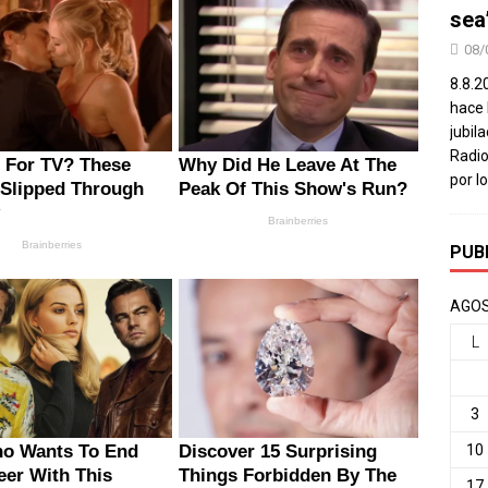
sea
08/
8.8.2
hace 
jubil
Radio
por l
PUB
AGOS
L
3
10
17