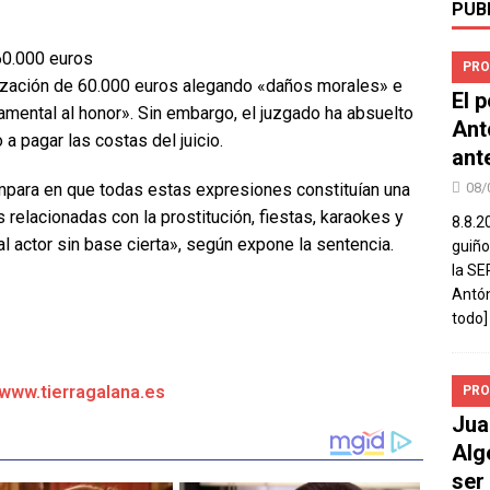
PUB
60.000 euros
PRO
ización de 60.000 euros alegando «daños morales» e
El 
amental al honor». Sin embargo, el juzgado ha absuelto
Ant
 a pagar las costas del juicio.
ant
mpara en que todas estas expresiones constituían una
08/
 relacionadas con la prostitución, fiestas, karaokes y
8.8.2
al actor sin base cierta», según expone la sentencia.
guiño
la SE
Antón
todo]
/www.tierragalana.es
PRO
Jua
Alg
ser