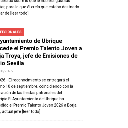
ncerado sobre lo que le hubiera gustado
iar, para lo que él creía que estaba destnado.
sar de
[leer todo]
FESIONALES
Ayuntamiento de Ubrique
cede el Premio Talento Joven a
ja Troya, jefe de Emisiones de
io Sevilla
08/2026
026.- El reconocimiento se entregará el
mo 10 de septiembre, coincidiendo con la
ración de las fiestas patronales del
ipio.El Ayuntamiento de Ubrique ha
dido el Premio Talento Joven 2026 a Borja
, actual jefe
[leer todo]