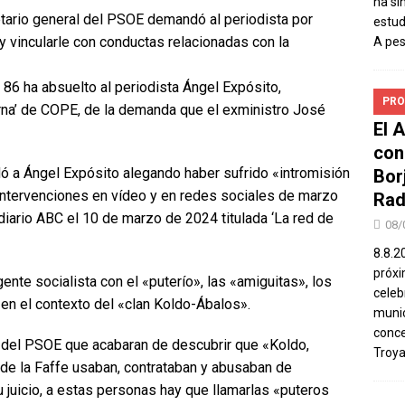
ha si
etario general del PSOE demandó al periodista por
estud
y vincularle con conductas relacionadas con la
A pe
 86 ha absuelto al periodista Ángel Expósito,
PRO
erna’ de COPE, de la demanda que el exministro José
El 
con
ó a Ángel Expósito alegando haber sufrido «intromisión
Bor
 intervenciones en vídeo y en redes sociales de marzo
Rad
diario ABC el 10 de marzo de 2024 titulada ‘La red de
08/
8.8.2
próxi
gente socialista con el «puterío», las «amiguitas», los
celeb
 en el contexto del «clan Koldo-Ábalos».
munic
conce
s del PSOE que acabaran de descubrir que «Koldo,
Troya
s de la Faffe usaban, contrataban y abusaban de
su juicio, a estas personas hay que llamarlas «puteros