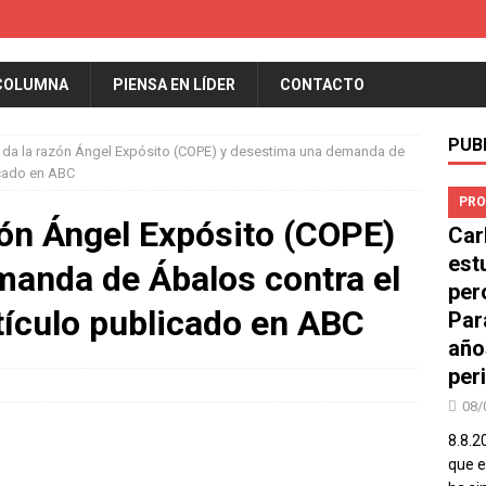
COLUMNA
PIENSA EN LÍDER
CONTACTO
PUB
a da la razón Ángel Expósito (COPE) y desestima una demanda de
icado en ABC
PRO
azón Ángel Expósito (COPE)
Car
est
manda de Ábalos contra el
per
rtículo publicado en ABC
Par
año
peri
08/
8.8.2
que el