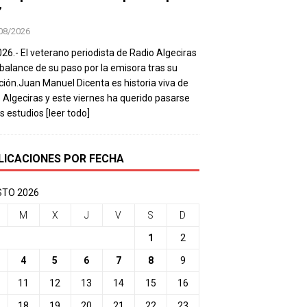
’
08/2026
026.- El veterano periodista de Radio Algeciras
balance de su paso por la emisora tras su
ación.Juan Manuel Dicenta es historia viva de
 Algeciras y este viernes ha querido pasarse
os estudios
[leer todo]
LICACIONES POR FECHA
TO 2026
M
X
J
V
S
D
1
2
4
5
6
7
8
9
11
12
13
14
15
16
18
19
20
21
22
23