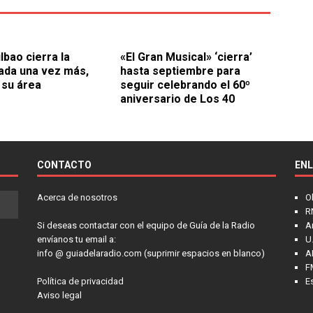
lbao cierra la
«El Gran Musical» ‘cierra’
da una vez más,
hasta septiembre para
 su área
seguir celebrando el 60º
aniversario de Los 40
CONTACTO
EN
Acerca de nosotros
O
R
Si deseas contactar con el equipo de Guía de la Radio
A
envíanos tu email a:
U.
info @ guiadelaradio.com (suprimir espacios en blanco)
A
F
Política de privacidad
E
Aviso legal