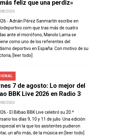
 más feliz que una perdiz»
/08/2026
026.- Adrián Pérez Sanmartín escribe en
deportivo.com que tras más de cuatro
as ante el micrófono, Manolo Lama se
ene como uno de los referentes del
dismo deportivo en España. Con motivo de su
ctoria,
[leer todo]
IONAL
rnes 7 de agosto: Lo mejor del
bao BBK Live 2026 en Radio 3
/08/2026
026.- El Bilbao BBK Live celebró su 20.º
sario los días 9, 10 y 11 de julio. Una edición
special en la que los asistentes pudieron
utar, un año más, de la música en
[leer todo]