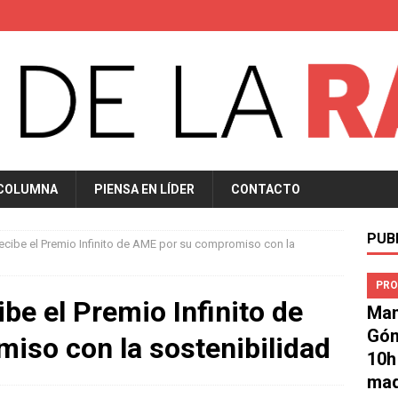
 COLUMNA
PIENSA EN LÍDER
CONTACTO
PUB
recibe el Premio Infinito de AME por su compromiso con la
PRO
ibe el Premio Infinito de
Man
Góm
iso con la sostenibilidad
10h
mad