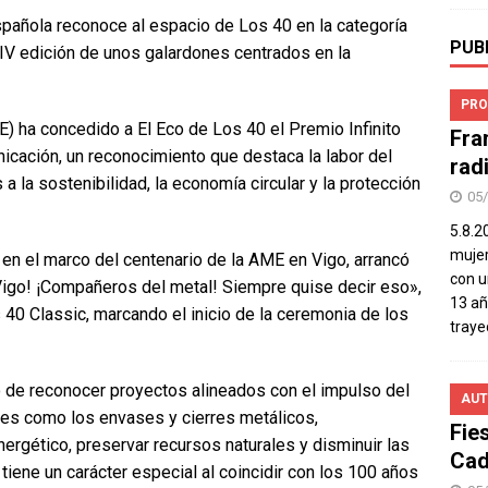
spañola reconoce al espacio de Los 40 en la categoría
PUB
IV edición de unos galardones centrados en la
PRO
) ha concedido a El Eco de Los 40 el Premio Infinito
Fra
cación, un reconocimiento que destaca la labor del
rad
 a la sostenibilidad, la economía circular y la protección
05
5.8.2
mujer
 en el marco del centenario de la AME en Vigo, arrancó
con u
Vigo! ¡Compañeros del metal! Siempre quise decir eso»,
13 añ
40 Classic, marcando el inicio de la ceremonia de los
traye
o de reconocer proyectos alineados con el impulso del
AUT
ales como los envases y cierres metálicos,
Fie
rgético, preservar recursos naturales y disminuir las
Cad
iene un carácter especial al coincidir con los 100 años