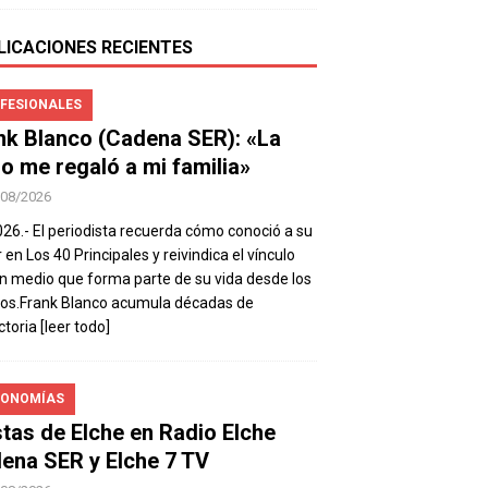
LICACIONES RECIENTES
FESIONALES
nk Blanco (Cadena SER): «La
io me regaló a mi familia»
/08/2026
026.- El periodista recuerda cómo conoció a su
 en Los 40 Principales y reivindica el vínculo
n medio que forma parte de su vida desde los
os.Frank Blanco acumula décadas de
ctoria
[leer todo]
ONOMÍAS
stas de Elche en Radio Elche
ena SER y Elche 7 TV