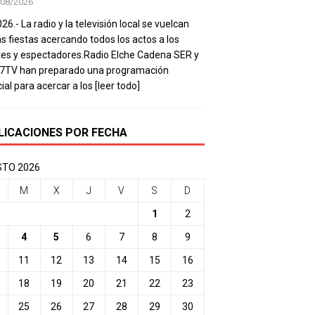
/08/2026
26.- La radio y la televisión local se vuelcan
as fiestas acercando todos los actos a los
es y espectadores.Radio Elche Cadena SER y
e7TV han preparado una programación
ial para acercar a los
[leer todo]
LICACIONES POR FECHA
TO 2026
M
X
J
V
S
D
1
2
4
5
6
7
8
9
11
12
13
14
15
16
18
19
20
21
22
23
25
26
27
28
29
30