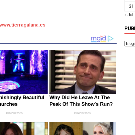
31
« Jul
/www.tierragalana.es
PUB