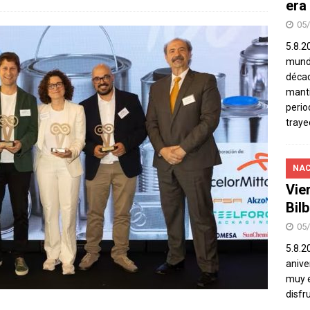
era
05
5.8.2
mundo
décad
manti
perio
traye
NAC
Vie
Bil
05
5.8.2
aniver
muy e
disfr