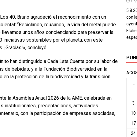
05
5.8.20
 Los 40, Bruno agradeció el reconocimiento con un
con l
oyent
iental: “Reciclando, reusando, la vida del metal puede
Elch
 40 llevamos unos años concienciando para preservar la
espec
iniciativas sostenibles por el planeta, con este
. ¡Gracias!», concluyó.
PUB
inito han distinguido a Cada Lata Cuenta por su labor de
as de bebidas, y a la Fundación Biodiversidad en la
AGOS
 en la protección de la biodiversidad y la transición
L
ante la Asamblea Anual 2026 de la AME, celebrada en
3
s institucionales, presentaciones, actividades
centenario, con la participación de empresas asociadas,
10
17
24