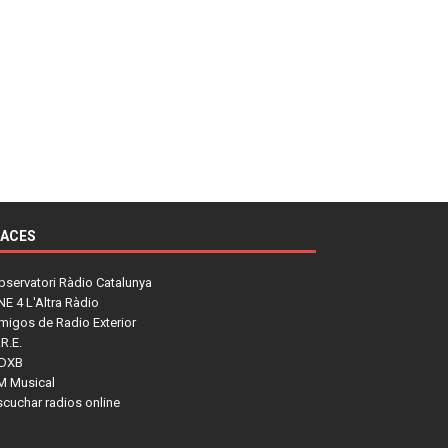
LACES
bservatori Ràdio Catalunya
NE 4 L'Altra Ràdio
migos de Radio Exterior
R.E.
DXB
M Musical
scuchar radios online