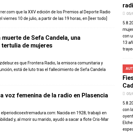
rad
rrer.com que la XXV edición de los Premios al Deporte Radio
05/
l viernes 10 de julio, a partir de las 19 horas, en
[leer todo]
5.8.2
mujer
con u
a muerte de Sefa Candela, una
13 añ
tertulia de mujeres
traye
delsur.es que Frontera Radio, la emisora comunitaria y
AUT
sunción, está de luto tras el fallecimiento de Sefa Candela
Fie
Cad
05/
a voz femenina de la radio en Plasencia
5.8.20
con l
 elperiodicoextremadura.com: Nacida en 1928, trabajó en
oyent
lidad y, al morir su marido, ayudó a sacar a flote Cris-Mar
Elch
espec