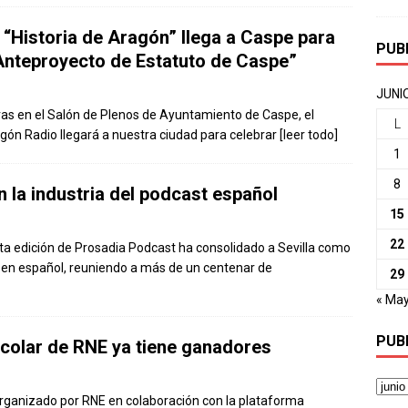
“Historia de Aragón” llega a Caspe para
PUB
 Anteproyecto de Estatuto de Caspe”
JUNI
oras en el Salón de Plenos de Ayuntamiento de Caspe, el
L
gón Radio llegará a nuestra ciudad para celebrar
[leer todo]
1
8
n la industria del podcast español
15
22
arta edición de Prosadia Podcast ha consolidado a Sevilla como
io en español, reuniendo a más de un centenar de
29
« Ma
PUB
colar de RNE ya tiene ganadores
 organizado por RNE en colaboración con la plataforma