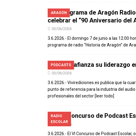
El programa de Aragón Radio 
ARAGÓN
celebrar el “90 Aniversario del
03/06/2026
3.6.2026.- El domingo 7 de junio a las 12:00 h
programa de radio “Historia de Aragón” de Ara
Sevilla afianza su liderazgo e
PODCASTS
03/06/2026
3.6.2026.- Vivirediciones.es publica que la cu
punto de referencia para la industria del aud
profesionales del sector
[leer todo]
El VI Concurso de Podcast Es
RADIO
ESCOLAR
03/06/2026
3.6.2026.- El VI Concurso de Podcast Escolar,