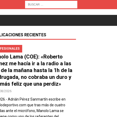
LICACIONES RECIENTES
FESIONALES
olo Lama (COE): «Roberto
ez me hacía ir a la radio a las
 de la mañana hasta la 1h de la
rugada, no cobraba un duro y
 más feliz que una perdiz»
08/2026
026.- Adrián Pérez Sanmartín escribe en
deportivo.com que tras más de cuatro
as ante el micrófono, Manolo Lama se
ene como uno de los referentes del