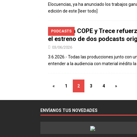
Elocuencias, ya ha anunciado los trabajos gan
edición de este
[leer todo]
Cadena COPE y Trece refuerza
PODCASTS
el estreno de dos podcasts ori
03/06/2026
3.6.2026.- Todas las producciones junto con u
entender a la audiencia con material inédito l
«
1
2
3
4
»
ENVÍANOS TUS NOVEDADES