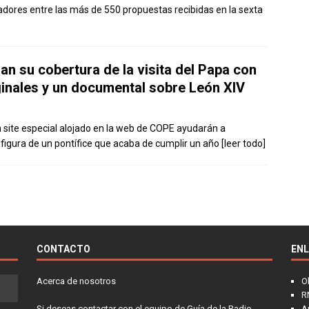
adores entre las más de 550 propuestas recibidas en la sexta
n su cobertura de la visita del Papa con
ginales y un documental sobre León XIV
n site especial alojado en la web de COPE ayudarán a
a figura de un pontífice que acaba de cumplir un año
[leer todo]
CONTACTO
EN
Acerca de nosotros
O
R
Si deseas contactar con el equipo de Guía de la Radio
A