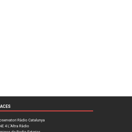
LACES
bservatori Ràdio Catalunya
NE 4 L'Altra Ràdio
migos de Radio Exterior