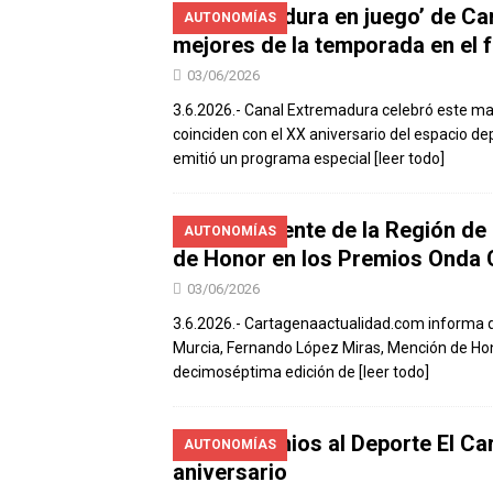
‘Extremadura en juego’ de Ca
AUTONOMÍAS
mejores de la temporada en el 
03/06/2026
3.6.2026.- Canal Extremadura celebró este ma
coinciden con el XX aniversario del espacio de
emitió un programa especial
[leer todo]
El presidente de la Región d
AUTONOMÍAS
de Honor en los Premios Onda 
03/06/2026
3.6.2026.- Cartagenaactualidad.com informa 
Murcia, Fernando López Miras, Mención de Hon
decimoséptima edición de
[leer todo]
Los Premios al Deporte El Car
AUTONOMÍAS
aniversario