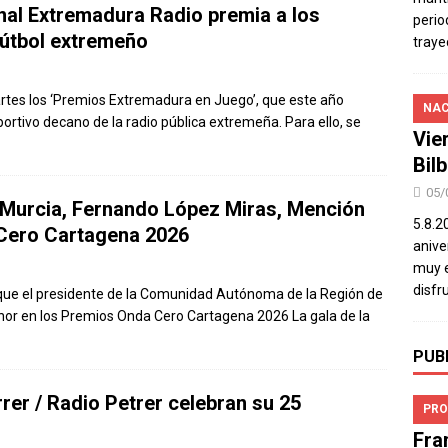
nal Extremadura Radio premia a los
perio
fútbol extremeño
traye
rtes los ‘Premios Extremadura en Juego’, que este año
NAC
portivo decano de la radio pública extremeña. Para ello, se
Vie
Bil
05/
e Murcia, Fernando López Miras, Mención
5.8.2
Cero Cartagena 2026
aniver
muy e
disfr
que el presidente de la Comunidad Autónoma de la Región de
or en los Premios Onda Cero Cartagena 2026 La gala de la
PUB
rer / Radio Petrer celebran su 25
PRO
Fra