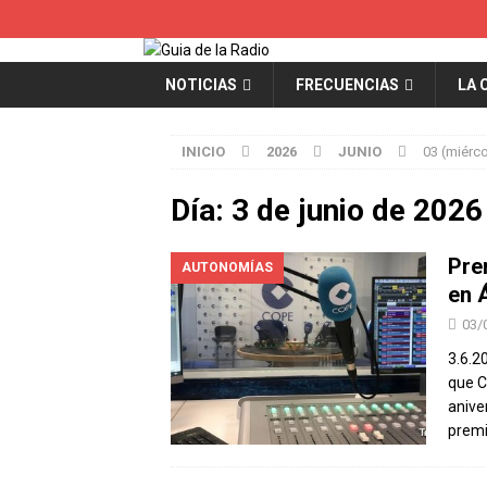
NOTICIAS
FRECUENCIAS
LA 
INICIO
2026
JUNIO
03 (miérc
Día:
3 de junio de 2026
Pre
AUTONOMÍAS
en 
03/
3.6.2
que C
anive
premi