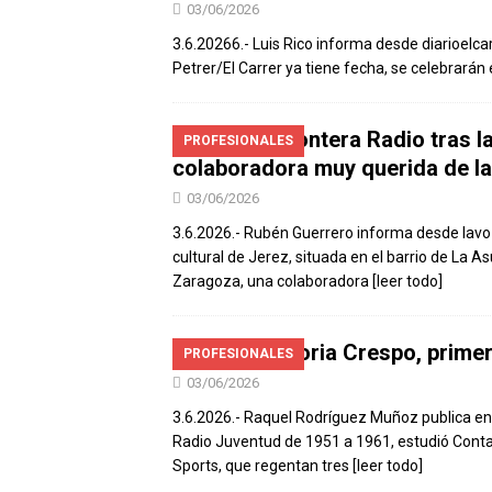
03/06/2026
3.6.20266.- Luis Rico informa desde diarioelca
Petrer/El Carrer ya tiene fecha, se celebrarán e
Luto en Frontera Radio tras l
PROFESIONALES
colaboradora muy querida de la 
03/06/2026
3.6.2026.- Rubén Guerrero informa desde lavoz
cultural de Jerez, situada en el barrio de La A
Zaragoza, una colaboradora
[leer todo]
Adiós a Gloria Crespo, primer
PROFESIONALES
03/06/2026
3.6.2026.- Raquel Rodríguez Muñoz publica en
Radio Juventud de 1951 a 1961, estudió Contabi
Sports, que regentan tres
[leer todo]