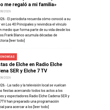
io me regaló a mi familia»
08/2026
026.- El periodista recuerda cómo conoció a su
 en Los 40 Principales y reivindica el vínculo
n medio que forma parte de su vida desde los
os.Frank Blanco acumula décadas de
ctoria
[leer todo]
ONOMÍAS
stas de Elche en Radio Elche
ena SER y Elche 7 TV
08/2026
26.- La radio y la televisión local se vuelcan
as fiestas acercando todos los actos a los
es y espectadores.Radio Elche Cadena SER y
e7TV han preparado una programación
ial para acercar a los
[leer todo]