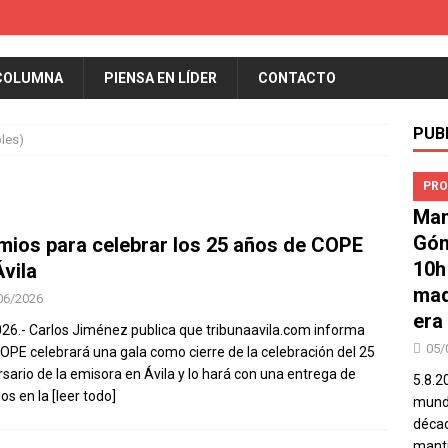
COLUMNA
PIENSA EN LÍDER
CONTACTO
PUB
oles)
PRO
Man
Góm
mios para celebrar los 25 años de COPE
10h
Ávila
mad
06/2026
era
026.- Carlos Jiménez publica que tribunaavila.com informa
05/
OPE celebrará una gala como cierre de la celebración del 25
rsario de la emisora en Ávila y lo hará con una entrega de
5.8.2
os en la
[leer todo]
mundo
décad
manti